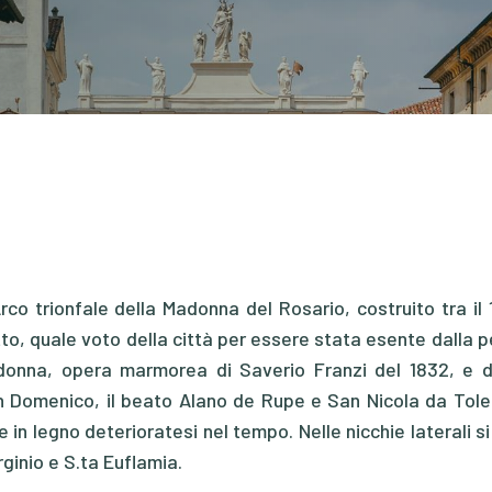
’Arco trionfale della Madonna del Rosario, costruito tra il 
o, quale voto della città per essere stata esente dalla p
donna, opera marmorea di Saverio Franzi del 1832, e d
n Domenico, il beato Alano de Rupe e San Nicola da Tolen
e in legno deterioratesi nel tempo. Nelle nicchie laterali s
rginio e S.ta Euflamia.