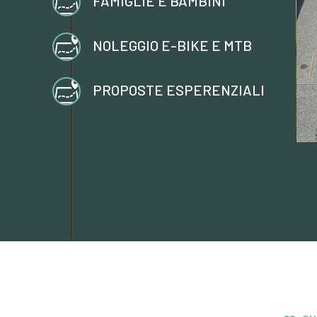
FAMIGLIE E BAMBINI
NOLEGGIO E-BIKE E MTB
herasco
Comune Cherasco
 E-
PROPOSTE
PROPOSTE ESPERENZIALI
TB
ESPERENZIALI