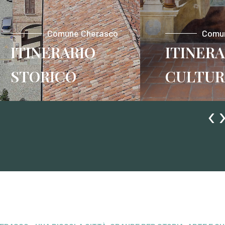
Comune Cherasco
Comu
ITINERARIO
ITINERA
STORICO
CULTUR
‹