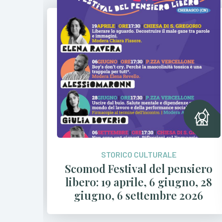
STORICO CULTURALE
siero
“Scoprire Cherasco è una
o, 28
passeggiata”: tornano i Walking
026
Tour 2026